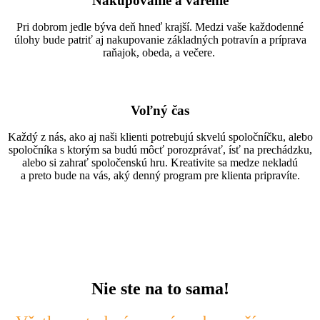
Nakupovanie a varenie
Pri dobrom jedle býva deň hneď krajší. Medzi vaše každodenné
úlohy bude patriť aj nakupovanie základných potravín a príprava
raňajok, obeda, a večere.
Voľný čas
Každý z nás, ako aj naši klienti potrebujú skvelú spoločníčku, alebo
spoločníka s ktorým sa budú môcť porozprávať, ísť na prechádzku,
alebo si zahrať spoločenskú hru. Kreativite sa medze nekladú
a preto bude na vás, aký denný program pre klienta pripravíte.
Nie ste na to sama!