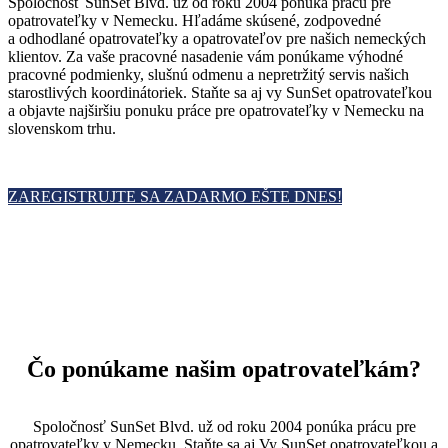
Spoločnosť SunSet Blvd. už od roku 2004 ponúka prácu pre
opatrovateľky v Nemecku. Hľadáme skúsené, zodpovedné
a odhodlané opatrovateľky a opatrovateľov pre našich nemeckých
klientov. Za vaše pracovné nasadenie vám ponúkame výhodné
pracovné podmienky, slušnú odmenu a nepretržitý servis našich
starostlivých koordinátoriek. Staňte sa aj vy SunSet opatrovateľkou
a objavte najširšiu ponuku práce pre opatrovateľky v Nemecku na
slovenskom trhu.
ZAREGISTRUJTE SA ZADARMO EŠTE DNES!
Čo ponúkame našim opatrovateľkám?
Spoločnosť SunSet Blvd. už od roku 2004 ponúka prácu pre
opatrovateľky v Nemecku. Staňte sa aj Vy SunSet opatrovateľkou a