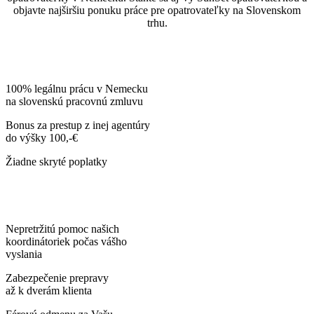
objavte najširšiu ponuku práce pre opatrovateľky na Slovenskom
trhu.
100% legálnu prácu v Nemecku
na slovenskú pracovnú zmluvu
Bonus za prestup z inej agentúry
do výšky 100,-€
Žiadne skryté poplatky
Nepretržitú pomoc našich
koordinátoriek počas vášho
vyslania
Zabezpečenie prepravy
až k dverám klienta