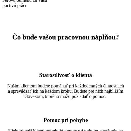
Férovú odmenu za Vašu
poctivú prácu
Čo bude vašou pracovnou náplňou?
Starostlivosť o klienta
Našim klientom budete pomáhať pri každodenných činnostiach
a sprevádzať ich na každom kroku. Budete pre nich najbližším
človekom, ktorého môžu požiadať o pomoc.
Pomoc pri pohybe
Niektorí naši klienti potrebujú pomoc pri pohybe, prechode na