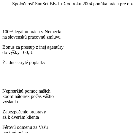
Spoločnosť SunSet Blvd. už od roku 2004 ponúka prácu pre opat
100% legálnu prácu v Nemecku
na slovenskú pracovnú zmluvu
Bonus za prestup z inej agentúry
do výšky 100,-€
Žiadne skryté poplatky
Nepretržitú pomoc našich
koordinátoriek počas vášho
vyslania
Zabezpečenie prepravy
až k dverám klienta
Férovú odmenu za Vašu
poctivú prácu