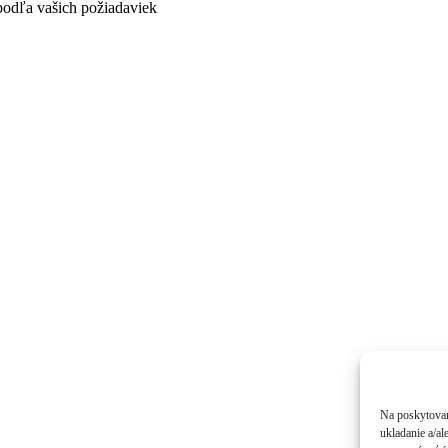
podľa vašich požiadaviek
Na poskytovan
ukladanie a/al