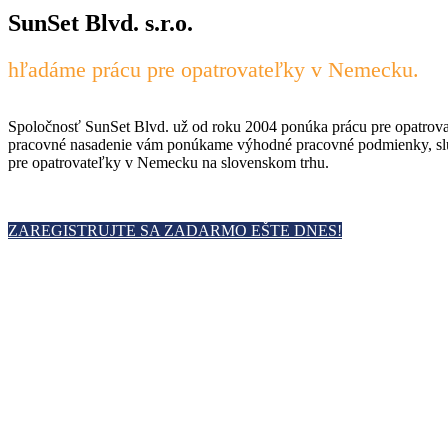
SunSet Blvd. s.r.o.
hľadáme prácu pre opatrovateľky v Nemecku.
Spoločnosť SunSet Blvd. už od roku 2004 ponúka prácu pre opatrov
pracovné nasadenie vám ponúkame výhodné pracovné podmienky, slušnú 
pre opatrovateľky v Nemecku na slovenskom trhu.
ZAREGISTRUJTE SA ZADARMO EŠTE DNES!