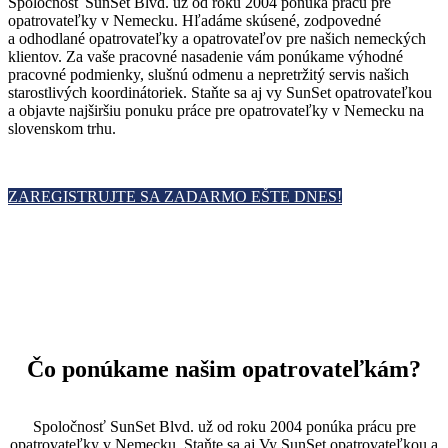
Spoločnosť SunSet Blvd. už od roku 2004 ponúka prácu pre
opatrovateľky v Nemecku. Hľadáme skúsené, zodpovedné
a odhodlané opatrovateľky a opatrovateľov pre našich nemeckých
klientov. Za vaše pracovné nasadenie vám ponúkame výhodné
pracovné podmienky, slušnú odmenu a nepretržitý servis našich
starostlivých koordinátoriek. Staňte sa aj vy SunSet opatrovateľkou
a objavte najširšiu ponuku práce pre opatrovateľky v Nemecku na
slovenskom trhu.
ZAREGISTRUJTE SA ZADARMO EŠTE DNES!
Čo ponúkame našim opatrovateľkám?
Spoločnosť SunSet Blvd. už od roku 2004 ponúka prácu pre
opatrovateľky v Nemecku. Staňte sa aj Vy SunSet opatrovateľkou a