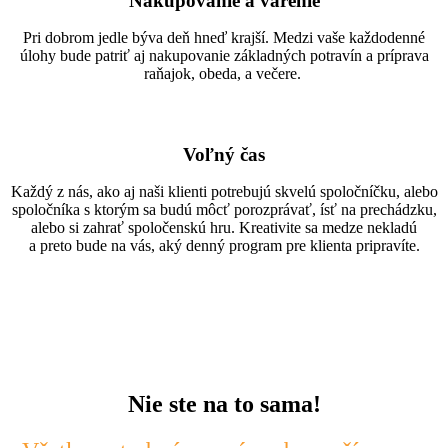
Nakupovanie a varenie
Pri dobrom jedle býva deň hneď krajší. Medzi vaše každodenné
úlohy bude patriť aj nakupovanie základných potravín a príprava
raňajok, obeda, a večere.
Voľný čas
Každý z nás, ako aj naši klienti potrebujú skvelú spoločníčku, alebo
spoločníka s ktorým sa budú môcť porozprávať, ísť na prechádzku,
alebo si zahrať spoločenskú hru. Kreativite sa medze nekladú
a preto bude na vás, aký denný program pre klienta pripravíte.
Nie ste na to sama!