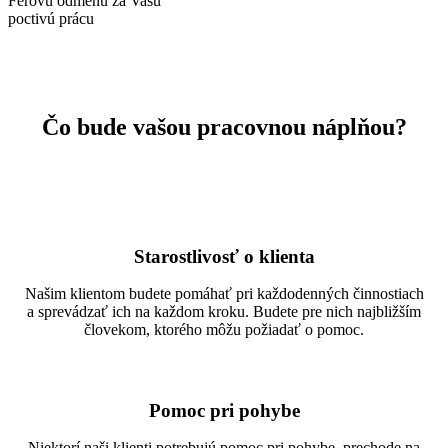
Férovú odmenu za Vašu
poctivú prácu
Čo bude vašou pracovnou náplňou?
Starostlivosť o klienta
Našim klientom budete pomáhať pri každodenných činnostiach
a sprevádzať ich na každom kroku. Budete pre nich najbližším
človekom, ktorého môžu požiadať o pomoc.
Pomoc pri pohybe
Niektorí naši klienti potrebujú pomoc pri pohybe, prechode na