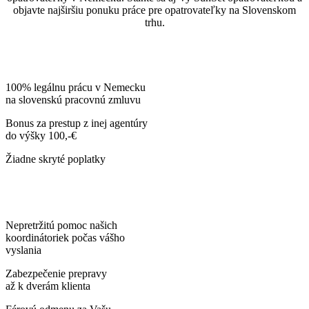
objavte najširšiu ponuku práce pre opatrovateľky na Slovenskom
trhu.
100% legálnu prácu v Nemecku
na slovenskú pracovnú zmluvu
Bonus za prestup z inej agentúry
do výšky 100,-€
Žiadne skryté poplatky
Nepretržitú pomoc našich
koordinátoriek počas vášho
vyslania
Zabezpečenie prepravy
až k dverám klienta