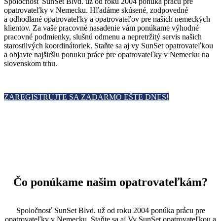
Spoločnosť SunSet Blvd. už od roku 2004 ponúka prácu pre
opatrovateľky v Nemecku. Hľadáme skúsené, zodpovedné
a odhodlané opatrovateľky a opatrovateľov pre našich nemeckých
klientov. Za vaše pracovné nasadenie vám ponúkame výhodné
pracovné podmienky, slušnú odmenu a nepretržitý servis našich
starostlivých koordinátoriek. Staňte sa aj vy SunSet opatrovateľkou
a objavte najširšiu ponuku práce pre opatrovateľky v Nemecku na
slovenskom trhu.
ZAREGISTRUJTE SA ZADARMO EŠTE DNES!
Čo ponúkame našim opatrovateľkám?
Spoločnosť SunSet Blvd. už od roku 2004 ponúka prácu pre
opatrovateľky v Nemecku. Staňte sa aj Vy SunSet opatrovateľkou a