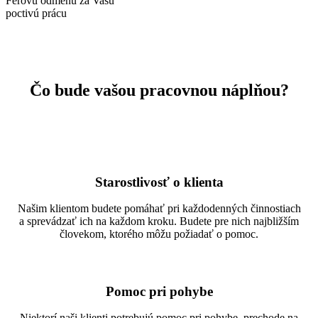
Férovú odmenu za Vašu
poctivú prácu
Čo bude vašou pracovnou náplňou?
Starostlivosť o klienta
Našim klientom budete pomáhať pri každodenných činnostiach
a sprevádzať ich na každom kroku. Budete pre nich najbližším
človekom, ktorého môžu požiadať o pomoc.
Pomoc pri pohybe
Niektorí naši klienti potrebujú pomoc pri pohybe, prechode na