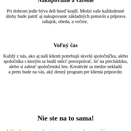
Nakupovanie a varenie
Pri dobrom jedle býva deň hneď krajší. Medzi vaše každodenné
úlohy bude patriť aj nakupovanie základných potravín a príprava
raňajok, obeda, a večere.
Voľný čas
Každý z nás, ako aj naši klienti potrebujú skvelú spoločníčku, alebo
spoločníka s ktorým sa budú môcť porozprávať, ísť na prechádzku,
alebo si zahrať spoločenskú hru. Kreativite sa medze nekladú
a preto bude na vás, aký denný program pre klienta pripravíte.
Nie ste na to sama!