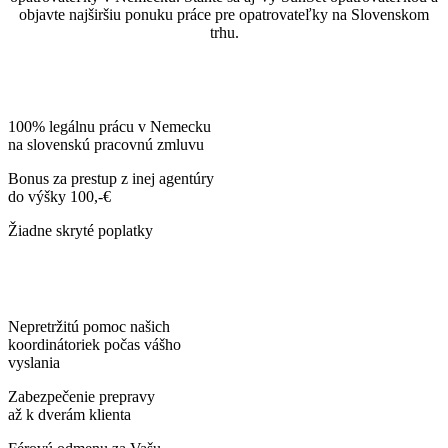
objavte najširšiu ponuku práce pre opatrovateľky na Slovenskom
trhu.
100% legálnu prácu v Nemecku
na slovenskú pracovnú zmluvu
Bonus za prestup z inej agentúry
do výšky 100,-€
Žiadne skryté poplatky
Nepretržitú pomoc našich
koordinátoriek počas vášho
vyslania
Zabezpečenie prepravy
až k dverám klienta